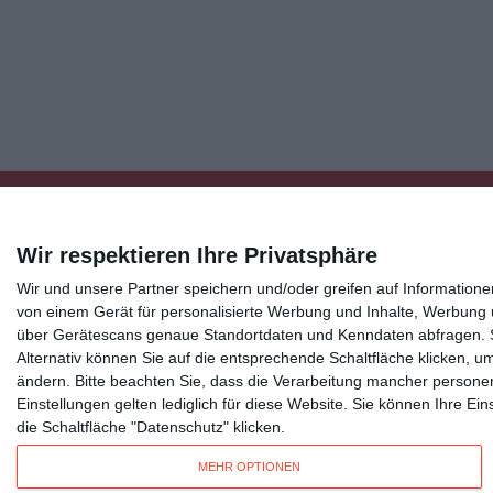
Wir respektieren Ihre Privatsphäre
Wir und unsere Partner speichern und/oder greifen auf Informatio
Kisseo
©
von einem Gerät für personalisierte Werbung und Inhalte, Werbung
über Gerätescans genaue Standortdaten und Kenndaten abfragen. Si
Alternativ können Sie auf die entsprechende Schaltfläche klicken, u
Entdecken Sie auch:
Ereignis-Kalender
Kisseo New
ändern.
Bitte beachten Sie, dass die Verarbeitung mancher persone
Unsere Grußkarten auf anderen Sprachen:
free ecards
Einstellungen gelten lediglich für diese Website. Sie können Ihre E
die Schaltfläche "Datenschutz" klicken.
Verschicken Sie
originelle Geburtstagskarten
,
schöne Weihnachtskarte
MEHR OPTIONEN