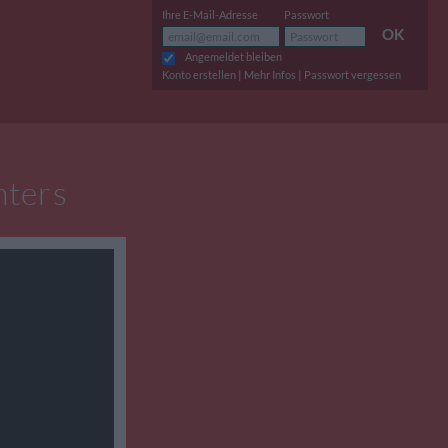
Ihre E-Mail-Adresse
Passwort
OK
Angemeldet bleiben
|
|
Konto erstellen
Mehr Infos
Passwort vergessen
nters