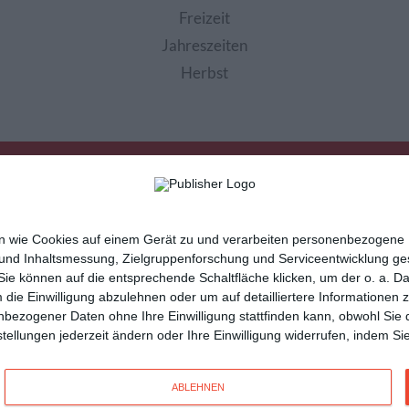
Freizeit
Jahreszeiten
Herbst
nen wie Cookies auf einem Gerät zu und verarbeiten personenbezogene
 und Inhaltsmessung, Zielgruppenforschung und Serviceentwicklung g
e können auf die entsprechende Schaltfläche klicken, um der o. a. D
m die Einwilligung abzulehnen oder um auf detailliertere Informatione
sletter
Hilfe / FAQ
Nutzungsbedingungen
Imp
nbezogener Daten ohne Ihre Einwilligung stattfinden kann, obwohl Sie 
cartes de voeux
tarjetas virtuales
cartoline di auguri
instellungen jederzeit ändern oder Ihre Einwilligung widerrufen, indem 
n
und vielseitige
Glückwunschkarten
mit Kisseo!
ABLEHNEN