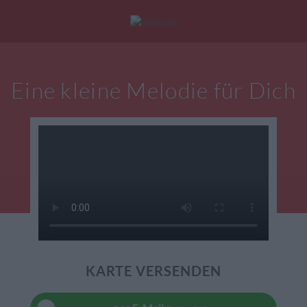
Mein Konto
|
Alle Karten
|
Neu: Personalisierte Geschenke
Eine kleine Melodie für Dich
eburtstagskarten
Liebesgrüße
Danke
KARTE VERSENDEN