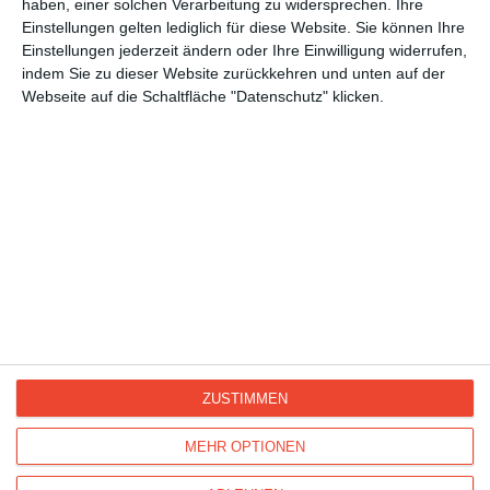
haben, einer solchen Verarbeitung zu widersprechen. Ihre
Namenstag
Einstellungen gelten lediglich für diese Website. Sie können Ihre
Großmuttertag
Einstellungen jederzeit ändern oder Ihre Einwilligung widerrufen,
Muttertag
indem Sie zu dieser Website zurückkehren und unten auf der
Webseite auf die Schaltfläche "Datenschutz" klicken.
Glückwünsche
Geburtstag
Gute Besserung
Hallo, liebe Grüße
Musik
ZUSTIMMEN
Kisseo
©
MEHR OPTIONEN