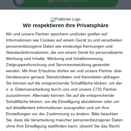
per E-Mail
(kostenlos)
TEILEN
Wir respektieren Ihre Privatsphäre
Facebook, Twitter, WhatsApp, ...
Wir und unsere Partner speichern und/oder greifen auf
Informationen wie Cookies auf einem Gerät zu und verarbeiten
personenbezogene Daten wie eindeutige Kennungen und
Standardinformationen, die von einem Gerät für personalisierte
WEITERE KARTEN IN DIESEN
Werbung und Inhalte, Werbung und Inhaltsmessung,
KATEGORIEN ANSEHEN
Zielgruppenforschung und Serviceentwicklung gesendet
werden.
Mit Ihrer Erlaubnis dürfen wir und unsere Partner über
Ich denke an Dich
Gerätescans genaue Standortdaten und Kenndaten abfragen.
Freundschaft
Sie können auf die entsprechende Schaltfläche klicken, um der
Familie
o. a. Datenverarbeitung durch uns und unsere 1731 Partner
zuzustimmen. Alternativ können Sie auf die entsprechende
für Väter
Schaltfläche klicken, um die Einwilligung abzulehnen oder um
für Mütter
auf detailliertere Informationen zuzugreifen und um Ihre
Einstellungen vor der Zustimmung zu ändern.
Bitte beachten
für Großeltern
Sie, dass die Verarbeitung mancher personenbezogener Daten
Ehrentage
ohne Ihre Einwilligung stattfinden kann, obwohl Sie das Recht