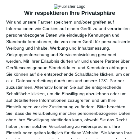
per E-Mail
(kostenlos)
Wir respektieren Ihre Privatsphäre
TEILEN
Wir und unsere Partner speichern und/oder greifen auf
Informationen wie Cookies auf einem Gerät zu und verarbeiten
Facebook, Twitter, WhatsApp, ...
personenbezogene Daten wie eindeutige Kennungen und
Standardinformationen, die von einem Gerät für personalisierte
Werbung und Inhalte, Werbung und Inhaltsmessung,
Zielgruppenforschung und Serviceentwicklung gesendet
WEITERE KARTEN IN DIESEN
werden.
Mit Ihrer Erlaubnis dürfen wir und unsere Partner über
KATEGORIEN ANSEHEN
Gerätescans genaue Standortdaten und Kenndaten abfragen.
Sie können auf die entsprechende Schaltfläche klicken, um der
Liebe und Gefühle
o. a. Datenverarbeitung durch uns und unsere 1731 Partner
Küsse, Küsschen, Knuddel
zuzustimmen. Alternativ können Sie auf die entsprechende
Schaltfläche klicken, um die Einwilligung abzulehnen oder um
Familie
auf detailliertere Informationen zuzugreifen und um Ihre
für Väter
Einstellungen vor der Zustimmung zu ändern.
Bitte beachten
für Mütter
Sie, dass die Verarbeitung mancher personenbezogener Daten
ohne Ihre Einwilligung stattfinden kann, obwohl Sie das Recht
für Großeltern
haben, einer solchen Verarbeitung zu widersprechen. Ihre
Großmuttertag
Einstellungen gelten lediglich für diese Website. Sie können Ihre