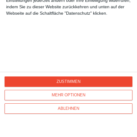
Einstellungen jederzeit ändern oder Ihre Einwilligung widerrufen,
Hallo, liebe Grüße
indem Sie zu dieser Website zurückkehren und unten auf der
Tiere, Tierkarten
Webseite auf die Schaltfläche "Datenschutz" klicken.
Katzen
Kisseo
©
ZUSTIMMEN
MEHR OPTIONEN
Entdecken Sie auch:
Ereignis-Kalender
Kisseo
Newsletter
Hilfe / FAQ
Nutzungsbedingungen
ABLEHNEN
Impressum
Kisseo auf Facebook
Unsere Grußkarten auf anderen Sprachen:
free ecards
cartes de voeux
tarjetas virtuales
cartoline di auguri