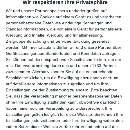
Wir respektieren Ihre Privatsphäre
Wir und unsere Partner speichern und/oder greifen auf
per E-Mail
(kostenlos)
Informationen wie Cookies auf einem Gerät zu und verarbeiten
personenbezogene Daten wie eindeutige Kennungen und
TEILEN
Standardinformationen, die von einem Gerät für personalisierte
Werbung und Inhalte, Werbung und Inhaltsmessung,
Zielgruppenforschung und Serviceentwicklung gesendet
Facebook, Twitter, WhatsApp, ...
werden.
Mit Ihrer Erlaubnis dürfen wir und unsere Partner über
Gerätescans genaue Standortdaten und Kenndaten abfragen.
Sie können auf die entsprechende Schaltfläche klicken, um der
WEITERE KARTEN IN DIESEN
o. a. Datenverarbeitung durch uns und unsere 1733 Partner
KATEGORIEN ANSEHEN
zuzustimmen. Alternativ können Sie auf die entsprechende
Schaltfläche klicken, um die Einwilligung abzulehnen oder um
Familie
auf detailliertere Informationen zuzugreifen und um Ihre
Einstellungen vor der Zustimmung zu ändern.
Bitte beachten
für Großeltern
Sie, dass die Verarbeitung mancher personenbezogener Daten
Ehrentage
ohne Ihre Einwilligung stattfinden kann, obwohl Sie das Recht
Großmuttertag
haben, einer solchen Verarbeitung zu widersprechen. Ihre
Einstellungen gelten lediglich für diese Website. Sie können Ihre
Komplimente
Einstellungen jederzeit ändern oder Ihre Einwilligung widerrufen,
indem Sie zu dieser Website zurückkehren und unten auf der