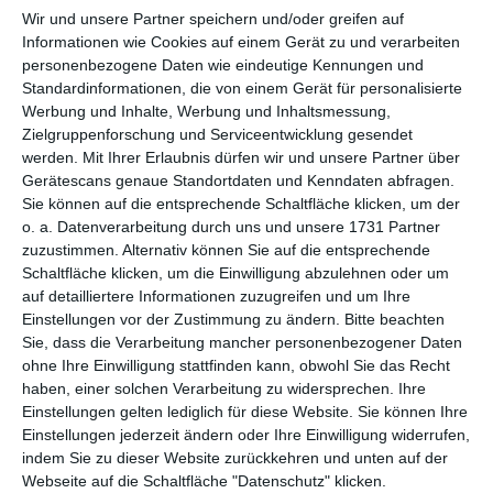
per E-Mail
(kostenlos)
Wir und unsere Partner speichern und/oder greifen auf
Informationen wie Cookies auf einem Gerät zu und verarbeiten
TEILEN
personenbezogene Daten wie eindeutige Kennungen und
Standardinformationen, die von einem Gerät für personalisierte
Werbung und Inhalte, Werbung und Inhaltsmessung,
Facebook, Twitter, WhatsApp, ...
Zielgruppenforschung und Serviceentwicklung gesendet
werden.
Mit Ihrer Erlaubnis dürfen wir und unsere Partner über
Gerätescans genaue Standortdaten und Kenndaten abfragen.
WEITERE KARTEN IN DIESEN
Sie können auf die entsprechende Schaltfläche klicken, um der
KATEGORIEN ANSEHEN
o. a. Datenverarbeitung durch uns und unsere 1731 Partner
zuzustimmen. Alternativ können Sie auf die entsprechende
Liebe und Gefühle
Schaltfläche klicken, um die Einwilligung abzulehnen oder um
auf detailliertere Informationen zuzugreifen und um Ihre
Küsse, Küsschen, Knuddel
Einstellungen vor der Zustimmung zu ändern.
Bitte beachten
Ehe und Paare
Sie, dass die Verarbeitung mancher personenbezogener Daten
ohne Ihre Einwilligung stattfinden kann, obwohl Sie das Recht
Ich liebe Dich
haben, einer solchen Verarbeitung zu widersprechen. Ihre
Einstellungen gelten lediglich für diese Website. Sie können Ihre
Einstellungen jederzeit ändern oder Ihre Einwilligung widerrufen,
indem Sie zu dieser Website zurückkehren und unten auf der
Webseite auf die Schaltfläche "Datenschutz" klicken.