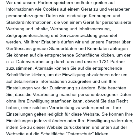
per E-Mail
(kostenlos)
Wir und unsere Partner speichern und/oder greifen auf
Informationen wie Cookies auf einem Gerät zu und verarbeiten
personenbezogene Daten wie eindeutige Kennungen und
TEILEN
Standardinformationen, die von einem Gerät für personalisierte
Werbung und Inhalte, Werbung und Inhaltsmessung,
Facebook, Twitter, WhatsApp, ...
Zielgruppenforschung und Serviceentwicklung gesendet
werden.
Mit Ihrer Erlaubnis dürfen wir und unsere Partner über
Gerätescans genaue Standortdaten und Kenndaten abfragen.
Sie können auf die entsprechende Schaltfläche klicken, um der
WEITERE KARTEN IN DIESEN
o. a. Datenverarbeitung durch uns und unsere 1731 Partner
KATEGORIEN ANSEHEN
zuzustimmen. Alternativ können Sie auf die entsprechende
Schaltfläche klicken, um die Einwilligung abzulehnen oder um
Schule und Studium
auf detailliertere Informationen zuzugreifen und um Ihre
Freizeit
Einstellungen vor der Zustimmung zu ändern.
Bitte beachten
Sie, dass die Verarbeitung mancher personenbezogener Daten
Urlaub
ohne Ihre Einwilligung stattfinden kann, obwohl Sie das Recht
haben, einer solchen Verarbeitung zu widersprechen. Ihre
Einstellungen gelten lediglich für diese Website. Sie können Ihre
Einstellungen jederzeit ändern oder Ihre Einwilligung widerrufen,
indem Sie zu dieser Website zurückkehren und unten auf der
Webseite auf die Schaltfläche "Datenschutz" klicken.