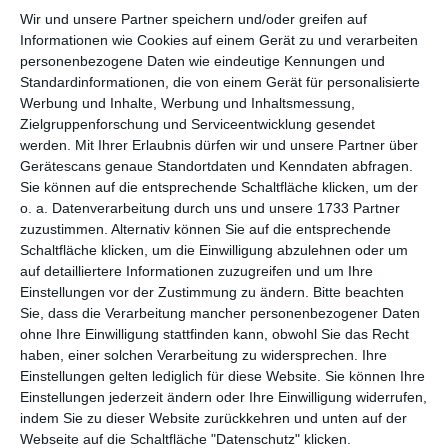
Wir und unsere Partner speichern und/oder greifen auf
per E-Mail
Informationen wie Cookies auf einem Gerät zu und verarbeiten
(kostenlos)
personenbezogene Daten wie eindeutige Kennungen und
Standardinformationen, die von einem Gerät für personalisierte
TEILEN
Werbung und Inhalte, Werbung und Inhaltsmessung,
Zielgruppenforschung und Serviceentwicklung gesendet
werden.
Mit Ihrer Erlaubnis dürfen wir und unsere Partner über
Facebook, Twitter, WhatsApp, ...
Gerätescans genaue Standortdaten und Kenndaten abfragen.
Sie können auf die entsprechende Schaltfläche klicken, um der
o. a. Datenverarbeitung durch uns und unsere 1733 Partner
WEITERE KARTEN IN DIESEN
zuzustimmen. Alternativ können Sie auf die entsprechende
KATEGORIEN ANSEHEN
Schaltfläche klicken, um die Einwilligung abzulehnen oder um
auf detailliertere Informationen zuzugreifen und um Ihre
Feiertage, Festtage
Einstellungen vor der Zustimmung zu ändern.
Bitte beachten
Ehrentage
Sie, dass die Verarbeitung mancher personenbezogener Daten
ohne Ihre Einwilligung stattfinden kann, obwohl Sie das Recht
Vatertag
haben, einer solchen Verarbeitung zu widersprechen. Ihre
Einstellungen gelten lediglich für diese Website. Sie können Ihre
Einstellungen jederzeit ändern oder Ihre Einwilligung widerrufen,
indem Sie zu dieser Website zurückkehren und unten auf der
Webseite auf die Schaltfläche "Datenschutz" klicken.