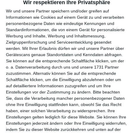
Wir respektieren Ihre Privatsphäre
Wir und unsere Partner speichern und/oder greifen auf
per E-Mail
(kostenlos)
Informationen wie Cookies auf einem Gerät zu und verarbeiten
personenbezogene Daten wie eindeutige Kennungen und
TEILEN
Standardinformationen, die von einem Gerät für personalisierte
Werbung und Inhalte, Werbung und Inhaltsmessung,
Zielgruppenforschung und Serviceentwicklung gesendet
Facebook, Twitter, WhatsApp, ...
werden.
Mit Ihrer Erlaubnis dürfen wir und unsere Partner über
Gerätescans genaue Standortdaten und Kenndaten abfragen.
Sie können auf die entsprechende Schaltfläche klicken, um der
WEITERE KARTEN IN DIESEN
o. a. Datenverarbeitung durch uns und unsere 1731 Partner
KATEGORIEN ANSEHEN
zuzustimmen. Alternativ können Sie auf die entsprechende
Schaltfläche klicken, um die Einwilligung abzulehnen oder um
Liebe und Gefühle
auf detailliertere Informationen zuzugreifen und um Ihre
Einstellungen vor der Zustimmung zu ändern.
Bitte beachten
Freundschaft
Sie, dass die Verarbeitung mancher personenbezogener Daten
Blumen, Blumengrüße
ohne Ihre Einwilligung stattfinden kann, obwohl Sie das Recht
Grüße und Gedanken
haben, einer solchen Verarbeitung zu widersprechen. Ihre
Einstellungen gelten lediglich für diese Website. Sie können Ihre
Komplimente
Einstellungen jederzeit ändern oder Ihre Einwilligung widerrufen,
indem Sie zu dieser Website zurückkehren und unten auf der