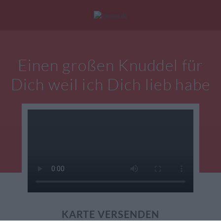
Mein Konto
|
Alle Karten
|
Neu: Personalisierte Geschenke
Einen großen Knuddel für
eburtstagskarten
Liebesgrüße
Danke
Dich weil ich Dich lieb habe
KARTE VERSENDEN