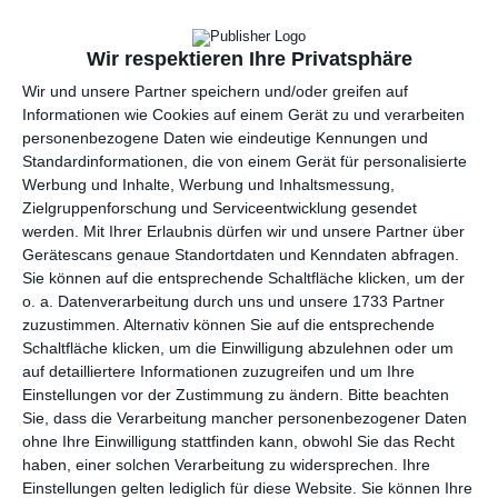
per E-Mail
(kostenlos)
Wir respektieren Ihre Privatsphäre
Wir und unsere Partner speichern und/oder greifen auf
TEILEN
Informationen wie Cookies auf einem Gerät zu und verarbeiten
personenbezogene Daten wie eindeutige Kennungen und
Standardinformationen, die von einem Gerät für personalisierte
Facebook, Twitter, WhatsApp, ...
Werbung und Inhalte, Werbung und Inhaltsmessung,
Zielgruppenforschung und Serviceentwicklung gesendet
werden.
Mit Ihrer Erlaubnis dürfen wir und unsere Partner über
WEITERE KARTEN IN DIESEN
Gerätescans genaue Standortdaten und Kenndaten abfragen.
KATEGORIEN ANSEHEN
Sie können auf die entsprechende Schaltfläche klicken, um der
o. a. Datenverarbeitung durch uns und unsere 1733 Partner
Liebe und Gefühle
zuzustimmen. Alternativ können Sie auf die entsprechende
Ich denke an Dich
Schaltfläche klicken, um die Einwilligung abzulehnen oder um
auf detailliertere Informationen zuzugreifen und um Ihre
Freundschaft
Einstellungen vor der Zustimmung zu ändern.
Bitte beachten
Küsse, Küsschen, Knuddel
Sie, dass die Verarbeitung mancher personenbezogener Daten
ohne Ihre Einwilligung stattfinden kann, obwohl Sie das Recht
Familie
haben, einer solchen Verarbeitung zu widersprechen. Ihre
für Väter
Einstellungen gelten lediglich für diese Website. Sie können Ihre