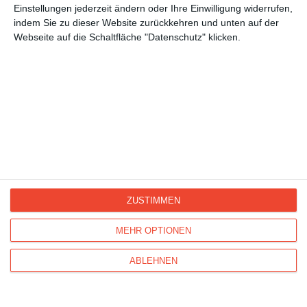
Einstellungen jederzeit ändern oder Ihre Einwilligung widerrufen,
für Mütter
indem Sie zu dieser Website zurückkehren und unten auf der
Ehe und Paare
Webseite auf die Schaltfläche "Datenschutz" klicken.
für Großeltern
Valentinsgrüße, Valentinskarten
ZUSTIMMEN
Kisseo
©
MEHR OPTIONEN
Entdecken Sie auch:
Ereignis-Kalender
Kisseo
Newsletter
Hilfe / FAQ
Nutzungsbedingungen
ABLEHNEN
Impressum
Kisseo auf Facebook
Unsere Grußkarten auf anderen Sprachen:
free ecards
cartes de voeux
tarjetas virtuales