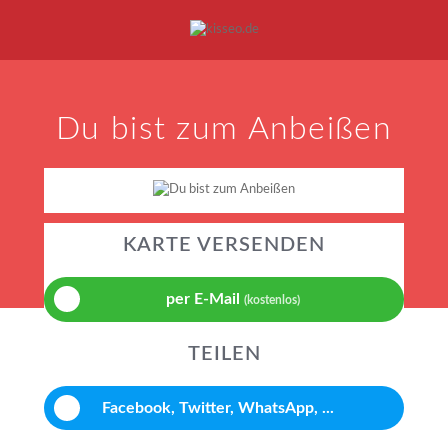
Mein Konto
|
Alle Karten
|
Neu: Personalisierte Geschenke
Du bist zum Anbeißen
Geburtstagskarten
Liebesgrüße
Danke
KARTE VERSENDEN
per E-Mail
(kostenlos)
TEILEN
Facebook, Twitter, WhatsApp, ...