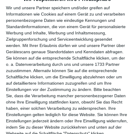
per E-Mail
(kostenlos)
Wir und unsere Partner speichern und/oder greifen auf
Informationen wie Cookies auf einem Gerät zu und verarbeiten
TEILEN
personenbezogene Daten wie eindeutige Kennungen und
Standardinformationen, die von einem Gerät für personalisierte
Facebook, Twitter, WhatsApp, ...
Werbung und Inhalte, Werbung und Inhaltsmessung,
Zielgruppenforschung und Serviceentwicklung gesendet
werden.
Mit Ihrer Erlaubnis dürfen wir und unsere Partner über
Gerätescans genaue Standortdaten und Kenndaten abfragen.
WEITERE KARTEN IN DIESEN
Sie können auf die entsprechende Schaltfläche klicken, um der
KATEGORIEN ANSEHEN
o. a. Datenverarbeitung durch uns und unsere 1733 Partner
zuzustimmen. Alternativ können Sie auf die entsprechende
Halloween
Schaltfläche klicken, um die Einwilligung abzulehnen oder um
Einladung
auf detailliertere Informationen zuzugreifen und um Ihre
Einstellungen vor der Zustimmung zu ändern.
Bitte beachten
Freizeit
Sie, dass die Verarbeitung mancher personenbezogener Daten
Gastronomie
ohne Ihre Einwilligung stattfinden kann, obwohl Sie das Recht
haben, einer solchen Verarbeitung zu widersprechen. Ihre
Getränke
Einstellungen gelten lediglich für diese Website. Sie können Ihre
Einstellungen jederzeit ändern oder Ihre Einwilligung widerrufen,
indem Sie zu dieser Website zurückkehren und unten auf der
Webseite auf die Schaltfläche "Datenschutz" klicken.