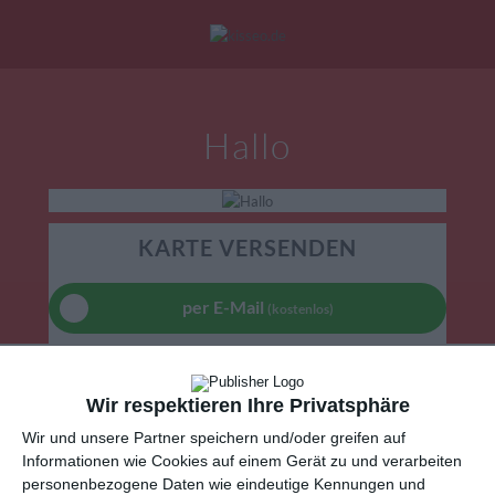
Mein Konto
|
Alle Karten
|
Neu: Personalisierte Geschenke
Hallo
eburtstagskarten
Liebesgrüße
Danke
KARTE VERSENDEN
per E-Mail
(kostenlos)
TEILEN
Wir respektieren Ihre Privatsphäre
Facebook, Twitter, WhatsApp, ...
Wir und unsere Partner speichern und/oder greifen auf
Informationen wie Cookies auf einem Gerät zu und verarbeiten
personenbezogene Daten wie eindeutige Kennungen und