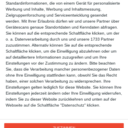
WEITERE KARTEN IN DIESEN
Standardinformationen, die von einem Gerät für personalisierte
Werbung und Inhalte, Werbung und Inhaltsmessung,
KATEGORIEN ANSEHEN
Zielgruppenforschung und Serviceentwicklung gesendet
Freizeit
werden.
Mit Ihrer Erlaubnis dürfen wir und unsere Partner über
Gerätescans genaue Standortdaten und Kenndaten abfragen.
Smileys
Sie können auf die entsprechende Schaltfläche klicken, um der
o. a. Datenverarbeitung durch uns und unsere 1733 Partner
zuzustimmen. Alternativ können Sie auf die entsprechende
Schaltfläche klicken, um die Einwilligung abzulehnen oder um
auf detailliertere Informationen zuzugreifen und um Ihre
Einstellungen vor der Zustimmung zu ändern.
Bitte beachten
Sie, dass die Verarbeitung mancher personenbezogener Daten
ohne Ihre Einwilligung stattfinden kann, obwohl Sie das Recht
haben, einer solchen Verarbeitung zu widersprechen. Ihre
Kisseo
©
Einstellungen gelten lediglich für diese Website. Sie können Ihre
Einstellungen jederzeit ändern oder Ihre Einwilligung widerrufen,
indem Sie zu dieser Website zurückkehren und unten auf der
Entdecken Sie auch:
Ereignis-Kalender
Kisseo
Webseite auf die Schaltfläche "Datenschutz" klicken.
Newsletter
Hilfe / FAQ
Nutzungsbedingungen
Impressum
Kisseo auf Facebook
Unsere Grußkarten auf anderen Sprachen:
free ecards
cartes de voeux
tarjetas virtuales