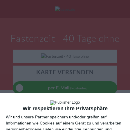
Mein Konto
|
Alle Karten
|
Neu: Personalisierte Geschenke
Fastenzeit - 40 Tage ohne
eburtstagskarten
Liebesgrüße
Danke
KARTE VERSENDEN
per E-Mail
(kostenlos)
TEILEN
Wir respektieren Ihre Privatsphäre
Wir und unsere Partner speichern und/oder greifen auf
Facebook, Twitter, WhatsApp, ...
Informationen wie Cookies auf einem Gerät zu und verarbeiten
personenbezogene Daten wie eindeutige Kennungen und