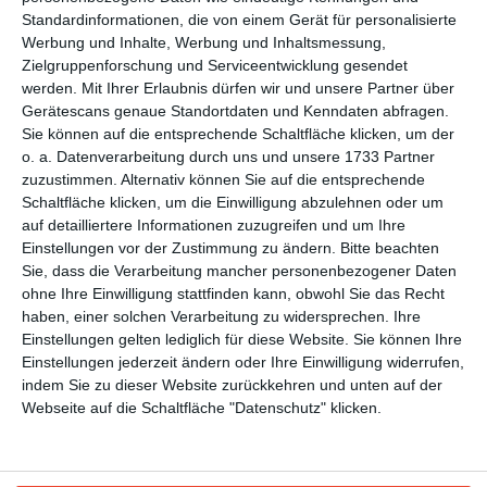
Standardinformationen, die von einem Gerät für personalisierte
WEITERE KARTEN IN DIESEN
Werbung und Inhalte, Werbung und Inhaltsmessung,
KATEGORIEN ANSEHEN
Zielgruppenforschung und Serviceentwicklung gesendet
werden.
Mit Ihrer Erlaubnis dürfen wir und unsere Partner über
Religiöse Feste und Feiertage
Gerätescans genaue Standortdaten und Kenndaten abfragen.
Sie können auf die entsprechende Schaltfläche klicken, um der
Christliche Religion und Feiertage
o. a. Datenverarbeitung durch uns und unsere 1733 Partner
zuzustimmen. Alternativ können Sie auf die entsprechende
Schaltfläche klicken, um die Einwilligung abzulehnen oder um
auf detailliertere Informationen zuzugreifen und um Ihre
Einstellungen vor der Zustimmung zu ändern.
Bitte beachten
Sie, dass die Verarbeitung mancher personenbezogener Daten
ohne Ihre Einwilligung stattfinden kann, obwohl Sie das Recht
haben, einer solchen Verarbeitung zu widersprechen. Ihre
Einstellungen gelten lediglich für diese Website. Sie können Ihre
Kisseo
©
Einstellungen jederzeit ändern oder Ihre Einwilligung widerrufen,
indem Sie zu dieser Website zurückkehren und unten auf der
Webseite auf die Schaltfläche "Datenschutz" klicken.
Entdecken Sie auch:
Ereignis-Kalender
Kisseo
Newsletter
Hilfe / FAQ
Nutzungsbedingungen
Impressum
Kisseo auf Facebook