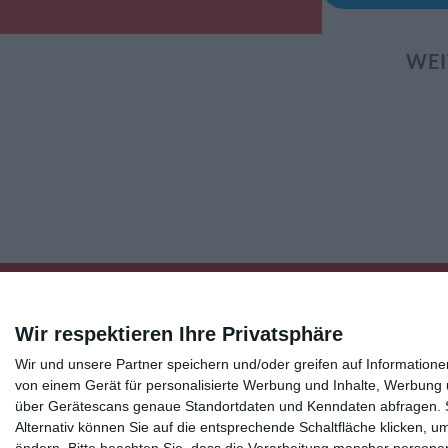
WEI
Wir respektieren Ihre Privatsphäre
Wir und unsere Partner speichern und/oder greifen auf Informatio
Kisseo
©
von einem Gerät für personalisierte Werbung und Inhalte, Werbung
über Gerätescans genaue Standortdaten und Kenndaten abfragen. Si
Alternativ können Sie auf die entsprechende Schaltfläche klicken, u
Entdecken Sie auch:
Ereignis-Kalender
Kisseo New
ändern.
Bitte beachten Sie, dass die Verarbeitung mancher persone