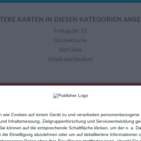
TERE KARTEN IN DIESEN KATEGORIEN ANS
Freitag der 13.
Glückwünsche
Viel Glück
Schule und Studium
nen wie Cookies auf einem Gerät zu und verarbeiten personenbezogene
 und Inhaltsmessung, Zielgruppenforschung und Serviceentwicklung g
e können auf die entsprechende Schaltfläche klicken, um der o. a. D
m die Einwilligung abzulehnen oder um auf detailliertere Informatione
sletter
Hilfe / FAQ
Nutzungsbedingungen
Imp
nbezogener Daten ohne Ihre Einwilligung stattfinden kann, obwohl Sie 