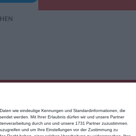
EHEN
 Daten wie eindeutige Kennungen und Standardinformationen, die
esendet werden.
Mit Ihrer Erlaubnis dürfen wir und unsere Partner
atenverarbeitung durch uns und unsere 1731 Partner zuzustimmen.
n zuzugreifen und um Ihre Einstellungen vor der Zustimmung zu
ressum
Kisseo auf Facebook
das Recht haben, einer solchen Verarbeitung zu widersprechen. Ihre