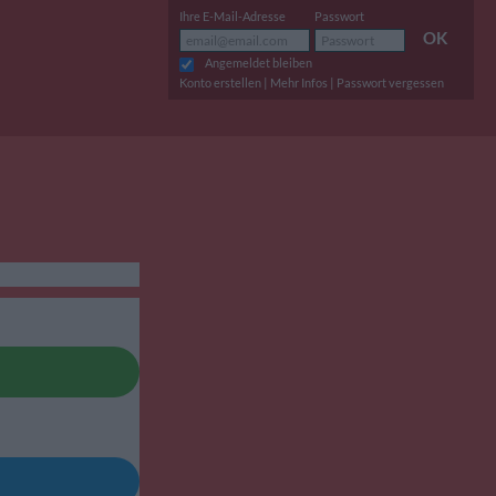
Ihre E-Mail-Adresse
Passwort
OK
Angemeldet bleiben
|
|
Konto erstellen
Mehr Infos
Passwort vergessen