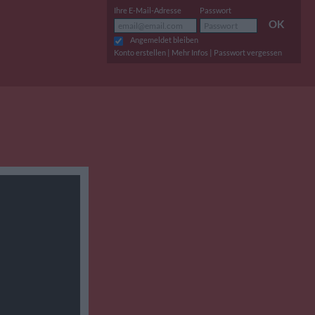
Ihre E-Mail-Adresse
Passwort
OK
Angemeldet bleiben
|
|
Konto erstellen
Mehr Infos
Passwort vergessen