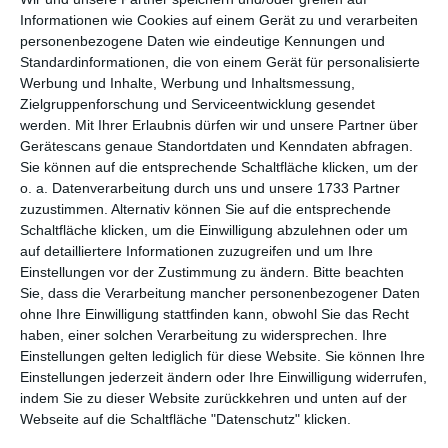
per E-Mail
(kostenlos)
Informationen wie Cookies auf einem Gerät zu und verarbeiten
personenbezogene Daten wie eindeutige Kennungen und
TEILEN
Standardinformationen, die von einem Gerät für personalisierte
Werbung und Inhalte, Werbung und Inhaltsmessung,
Zielgruppenforschung und Serviceentwicklung gesendet
Facebook, Twitter, WhatsApp, ...
werden.
Mit Ihrer Erlaubnis dürfen wir und unsere Partner über
Gerätescans genaue Standortdaten und Kenndaten abfragen.
Sie können auf die entsprechende Schaltfläche klicken, um der
WEITERE KARTEN IN DIESEN
o. a. Datenverarbeitung durch uns und unsere 1733 Partner
KATEGORIEN ANSEHEN
zuzustimmen. Alternativ können Sie auf die entsprechende
Schaltfläche klicken, um die Einwilligung abzulehnen oder um
Feiertage, Festtage
auf detailliertere Informationen zuzugreifen und um Ihre
Einstellungen vor der Zustimmung zu ändern.
Bitte beachten
St Patricks Day
Sie, dass die Verarbeitung mancher personenbezogener Daten
ohne Ihre Einwilligung stattfinden kann, obwohl Sie das Recht
haben, einer solchen Verarbeitung zu widersprechen. Ihre
Einstellungen gelten lediglich für diese Website. Sie können Ihre
Einstellungen jederzeit ändern oder Ihre Einwilligung widerrufen,
indem Sie zu dieser Website zurückkehren und unten auf der
Webseite auf die Schaltfläche "Datenschutz" klicken.