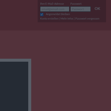
Ihre E-Mail-Adresse
Passwort
OK
Angemeldet bleiben
|
|
Konto erstellen
Mehr Infos
Passwort vergessen