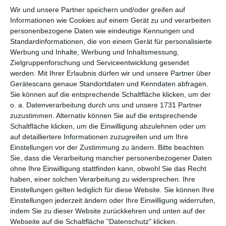
Wir und unsere Partner speichern und/oder greifen auf
per E-Mail
Informationen wie Cookies auf einem Gerät zu und verarbeiten
(kostenlos)
personenbezogene Daten wie eindeutige Kennungen und
Standardinformationen, die von einem Gerät für personalisierte
TEILEN
Werbung und Inhalte, Werbung und Inhaltsmessung,
Zielgruppenforschung und Serviceentwicklung gesendet
werden.
Mit Ihrer Erlaubnis dürfen wir und unsere Partner über
Facebook, Twitter, WhatsApp, ...
Gerätescans genaue Standortdaten und Kenndaten abfragen.
Sie können auf die entsprechende Schaltfläche klicken, um der
o. a. Datenverarbeitung durch uns und unsere 1731 Partner
WEITERE KARTEN IN DIESEN
zuzustimmen. Alternativ können Sie auf die entsprechende
KATEGORIEN ANSEHEN
Schaltfläche klicken, um die Einwilligung abzulehnen oder um
auf detailliertere Informationen zuzugreifen und um Ihre
Glückwünsche
Einstellungen vor der Zustimmung zu ändern.
Bitte beachten
Geburtstag
Sie, dass die Verarbeitung mancher personenbezogener Daten
ohne Ihre Einwilligung stattfinden kann, obwohl Sie das Recht
elegante Geburtstagskarten
haben, einer solchen Verarbeitung zu widersprechen. Ihre
Einstellungen gelten lediglich für diese Website. Sie können Ihre
Einstellungen jederzeit ändern oder Ihre Einwilligung widerrufen,
indem Sie zu dieser Website zurückkehren und unten auf der
Webseite auf die Schaltfläche "Datenschutz" klicken.