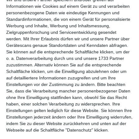
per E-Mail
(kostenlos)
Informationen wie Cookies auf einem Gerät zu und verarbeiten
personenbezogene Daten wie eindeutige Kennungen und
TEILEN
Standardinformationen, die von einem Gerät für personalisierte
Werbung und Inhalte, Werbung und Inhaltsmessung,
Zielgruppenforschung und Serviceentwicklung gesendet
Facebook, Twitter, WhatsApp, ...
werden.
Mit Ihrer Erlaubnis dürfen wir und unsere Partner über
Gerätescans genaue Standortdaten und Kenndaten abfragen.
Sie können auf die entsprechende Schaltfläche klicken, um der
WEITERE KARTEN IN DIESEN
o. a. Datenverarbeitung durch uns und unsere 1733 Partner
KATEGORIEN ANSEHEN
zuzustimmen. Alternativ können Sie auf die entsprechende
Schaltfläche klicken, um die Einwilligung abzulehnen oder um
Feiertage, Festtage
auf detailliertere Informationen zuzugreifen und um Ihre
Einstellungen vor der Zustimmung zu ändern.
Bitte beachten
Halloween
Sie, dass die Verarbeitung mancher personenbezogener Daten
ohne Ihre Einwilligung stattfinden kann, obwohl Sie das Recht
haben, einer solchen Verarbeitung zu widersprechen. Ihre
Einstellungen gelten lediglich für diese Website. Sie können Ihre
Einstellungen jederzeit ändern oder Ihre Einwilligung widerrufen,
indem Sie zu dieser Website zurückkehren und unten auf der
Webseite auf die Schaltfläche "Datenschutz" klicken.