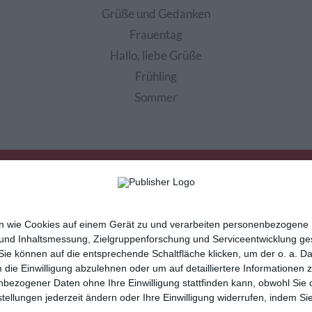
Grüße und Gedanken
Frauentag
Hallo, liebe Grüße
Frühling
Sommer
nen wie Cookies auf einem Gerät zu und verarbeiten personenbezogene
 und Inhaltsmessung, Zielgruppenforschung und Serviceentwicklung g
e können auf die entsprechende Schaltfläche klicken, um der o. a. D
m die Einwilligung abzulehnen oder um auf detailliertere Informatione
sletter
Hilfe / FAQ
Nutzungsbedingungen
Imp
nbezogener Daten ohne Ihre Einwilligung stattfinden kann, obwohl Sie 
cartes de voeux
tarjetas virtuales
cartoline di auguri
instellungen jederzeit ändern oder Ihre Einwilligung widerrufen, indem 