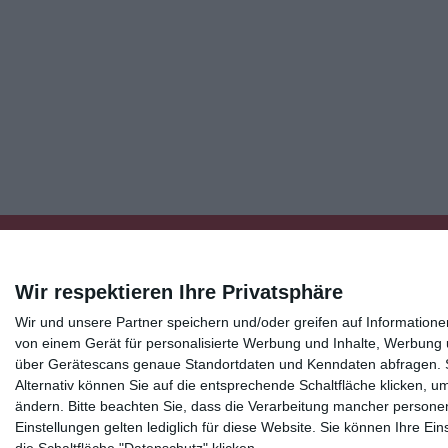
Wir respektieren Ihre Privatsphäre
Wir und unsere Partner speichern und/oder greifen auf Informatio
Kisseo
©
von einem Gerät für personalisierte Werbung und Inhalte, Werbung
über Gerätescans genaue Standortdaten und Kenndaten abfragen. Si
Alternativ können Sie auf die entsprechende Schaltfläche klicken, u
Entdecken Sie auch:
Ereignis-Kalender
Kisseo New
ändern.
Bitte beachten Sie, dass die Verarbeitung mancher persone
Unsere Grußkarten auf anderen Sprachen:
free ecards
Einstellungen gelten lediglich für diese Website. Sie können Ihre E