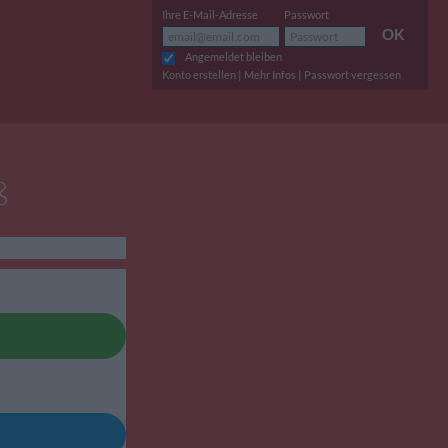
Ihre E-Mail-Adresse
Passwort
OK
Angemeldet bleiben
|
|
Konto erstellen
Mehr Infos
Passwort vergessen
ß