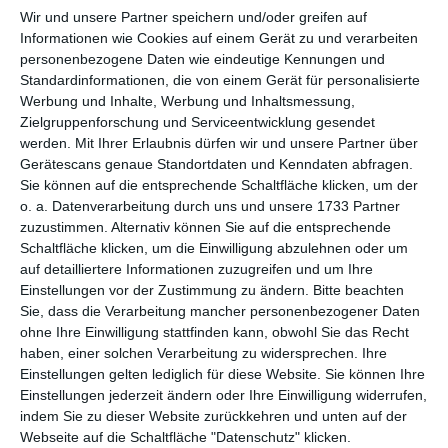
per E-Mail
(kostenlos)
Wir und unsere Partner speichern und/oder greifen auf
Informationen wie Cookies auf einem Gerät zu und verarbeiten
TEILEN
personenbezogene Daten wie eindeutige Kennungen und
Standardinformationen, die von einem Gerät für personalisierte
Werbung und Inhalte, Werbung und Inhaltsmessung,
Facebook, Twitter, WhatsApp, ...
Zielgruppenforschung und Serviceentwicklung gesendet
werden.
Mit Ihrer Erlaubnis dürfen wir und unsere Partner über
Gerätescans genaue Standortdaten und Kenndaten abfragen.
WEITERE KARTEN IN DIESEN
Sie können auf die entsprechende Schaltfläche klicken, um der
KATEGORIEN ANSEHEN
o. a. Datenverarbeitung durch uns und unsere 1733 Partner
zuzustimmen. Alternativ können Sie auf die entsprechende
Glückwünsche
Schaltfläche klicken, um die Einwilligung abzulehnen oder um
auf detailliertere Informationen zuzugreifen und um Ihre
Geburtstag
Einstellungen vor der Zustimmung zu ändern.
Bitte beachten
humorvolle Geburtstagskarten
Sie, dass die Verarbeitung mancher personenbezogener Daten
ohne Ihre Einwilligung stattfinden kann, obwohl Sie das Recht
Geburtstagskarten für Kinder
haben, einer solchen Verarbeitung zu widersprechen. Ihre
Einstellungen gelten lediglich für diese Website. Sie können Ihre
Einstellungen jederzeit ändern oder Ihre Einwilligung widerrufen,
indem Sie zu dieser Website zurückkehren und unten auf der
Webseite auf die Schaltfläche "Datenschutz" klicken.