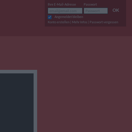
Ihre E-Mail-Adresse
Passwort
OK
Angemeldet bleiben
|
|
Konto erstellen
Mehr Infos
Passwort vergessen