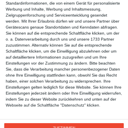
WEITERE KARTEN IN DIESEN
Standardinformationen, die von einem Gerät für personalisierte
Werbung und Inhalte, Werbung und Inhaltsmessung,
KATEGORIEN ANSEHEN
Zielgruppenforschung und Serviceentwicklung gesendet
Liebe und Gefühle
werden.
Mit Ihrer Erlaubnis dürfen wir und unsere Partner über
Gerätescans genaue Standortdaten und Kenndaten abfragen.
Du fehlst mir
Sie können auf die entsprechende Schaltfläche klicken, um der
o. a. Datenverarbeitung durch uns und unsere 1733 Partner
zuzustimmen. Alternativ können Sie auf die entsprechende
Schaltfläche klicken, um die Einwilligung abzulehnen oder um
auf detailliertere Informationen zuzugreifen und um Ihre
Einstellungen vor der Zustimmung zu ändern.
Bitte beachten
Sie, dass die Verarbeitung mancher personenbezogener Daten
ohne Ihre Einwilligung stattfinden kann, obwohl Sie das Recht
haben, einer solchen Verarbeitung zu widersprechen. Ihre
Kisseo
©
Einstellungen gelten lediglich für diese Website. Sie können Ihre
Einstellungen jederzeit ändern oder Ihre Einwilligung widerrufen,
indem Sie zu dieser Website zurückkehren und unten auf der
Entdecken Sie auch:
Ereignis-Kalender
Kisseo
Webseite auf die Schaltfläche "Datenschutz" klicken.
Newsletter
Hilfe / FAQ
Nutzungsbedingungen
Impressum
Kisseo auf Facebook
Unsere Grußkarten auf anderen Sprachen:
free ecards
cartes de voeux
tarjetas virtuales