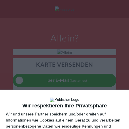
Mein Konto
|
Alle Karten
|
Neu: Personalisierte Geschenke
Allein?
eburtstagskarten
Liebesgrüße
Danke
KARTE VERSENDEN
per E-Mail
(kostenlos)
TEILEN
Wir respektieren Ihre Privatsphäre
Facebook, Twitter, WhatsApp, ...
Wir und unsere Partner speichern und/oder greifen auf
Informationen wie Cookies auf einem Gerät zu und verarbeiten
personenbezogene Daten wie eindeutige Kennungen und