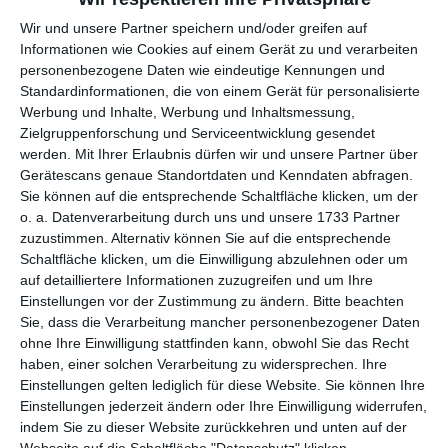
Wir und unsere Partner speichern und/oder greifen auf
per E-Mail
(kostenlos)
Informationen wie Cookies auf einem Gerät zu und verarbeiten
personenbezogene Daten wie eindeutige Kennungen und
Standardinformationen, die von einem Gerät für personalisierte
TEILEN
Werbung und Inhalte, Werbung und Inhaltsmessung,
Zielgruppenforschung und Serviceentwicklung gesendet
Facebook, Twitter, WhatsApp, ...
werden.
Mit Ihrer Erlaubnis dürfen wir und unsere Partner über
Gerätescans genaue Standortdaten und Kenndaten abfragen.
Sie können auf die entsprechende Schaltfläche klicken, um der
o. a. Datenverarbeitung durch uns und unsere 1733 Partner
WEITERE KARTEN IN DIESEN
zuzustimmen. Alternativ können Sie auf die entsprechende
KATEGORIEN ANSEHEN
Schaltfläche klicken, um die Einwilligung abzulehnen oder um
auf detailliertere Informationen zuzugreifen und um Ihre
Freizeit
Einstellungen vor der Zustimmung zu ändern.
Bitte beachten
Urlaub
Sie, dass die Verarbeitung mancher personenbezogener Daten
Jahreszeiten
ohne Ihre Einwilligung stattfinden kann, obwohl Sie das Recht
haben, einer solchen Verarbeitung zu widersprechen. Ihre
Sommer
Einstellungen gelten lediglich für diese Website. Sie können Ihre
Einstellungen jederzeit ändern oder Ihre Einwilligung widerrufen,
indem Sie zu dieser Website zurückkehren und unten auf der