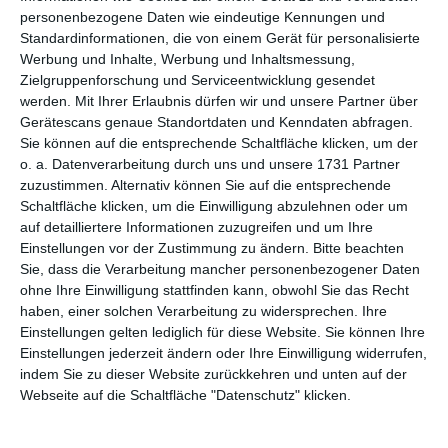
WEITERE KARTEN IN DIESEN
personenbezogene Daten wie eindeutige Kennungen und
KATEGORIEN ANSEHEN
Standardinformationen, die von einem Gerät für personalisierte
Werbung und Inhalte, Werbung und Inhaltsmessung,
Auf der Arbeit
Zielgruppenforschung und Serviceentwicklung gesendet
werden.
Mit Ihrer Erlaubnis dürfen wir und unsere Partner über
Abschied/ Rente
Gerätescans genaue Standortdaten und Kenndaten abfragen.
Rente
Sie können auf die entsprechende Schaltfläche klicken, um der
Freizeit
o. a. Datenverarbeitung durch uns und unsere 1731 Partner
zuzustimmen. Alternativ können Sie auf die entsprechende
Urlaub
Schaltfläche klicken, um die Einwilligung abzulehnen oder um
auf detailliertere Informationen zuzugreifen und um Ihre
Einstellungen vor der Zustimmung zu ändern.
Bitte beachten
Sie, dass die Verarbeitung mancher personenbezogener Daten
ohne Ihre Einwilligung stattfinden kann, obwohl Sie das Recht
haben, einer solchen Verarbeitung zu widersprechen. Ihre
Einstellungen gelten lediglich für diese Website. Sie können Ihre
Einstellungen jederzeit ändern oder Ihre Einwilligung widerrufen,
indem Sie zu dieser Website zurückkehren und unten auf der
Kisseo
©
Webseite auf die Schaltfläche "Datenschutz" klicken.
Entdecken Sie auch:
Ereignis-Kalender
Kisseo