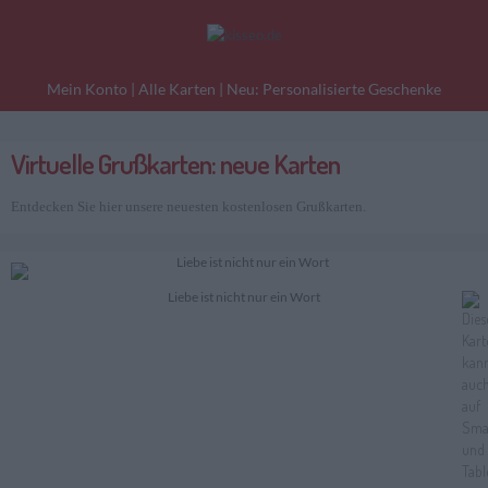
Mein Konto
|
Alle Karten
|
Neu: Personalisierte Geschenke
Virtuelle Grußkarten: neue Karten
eburtstagskarten
Liebesgrüße
Danke
Entdecken Sie hier unsere neuesten kostenlosen Grußkarten.
Liebe ist nicht nur ein Wort