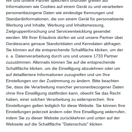
Wir und unsere Partner speichern und/oder greifen auf
Informationen wie Cookies auf einem Gerät zu und verarbeiten
personenbezogene Daten wie eindeutige Kennungen und
Standardinformationen, die von einem Gerät für personalisierte
Werbung und Inhalte, Werbung und Inhaltsmessung,
Zielgruppenforschung und Serviceentwicklung gesendet
Ref : 28077
werden.
Mit Ihrer Erlaubnis dürfen wir und unsere Partner über
Karte mit zarten rosa Blumen
Gerätescans genaue Standortdaten und Kenndaten abfragen.
Sie können auf die entsprechende Schaltfläche klicken, um der
o. a. Datenverarbeitung durch uns und unsere 1733 Partner
zuzustimmen. Alternativ können Sie auf die entsprechende
Schaltfläche klicken, um die Einwilligung abzulehnen oder um
auf detailliertere Informationen zuzugreifen und um Ihre
Einstellungen vor der Zustimmung zu ändern.
Bitte beachten
Sie, dass die Verarbeitung mancher personenbezogener Daten
ohne Ihre Einwilligung stattfinden kann, obwohl Sie das Recht
haben, einer solchen Verarbeitung zu widersprechen. Ihre
Einstellungen gelten lediglich für diese Website. Sie können Ihre
Einstellungen jederzeit ändern oder Ihre Einwilligung widerrufen,
indem Sie zu dieser Website zurückkehren und unten auf der
Webseite auf die Schaltfläche "Datenschutz" klicken.