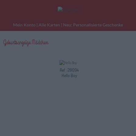
Mein Konto
|
Alle Karten
|
Neu: Personalisierte Geschenke
Geburtsanzeige Mädchen
eburtstagskarten
Liebesgrüße
Danke
Ref : 28094
Hello Boy