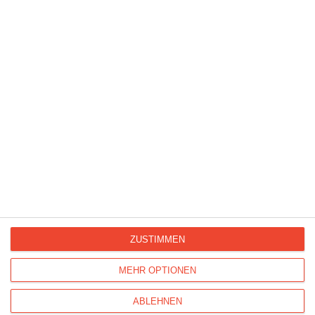
Ref : 27933
Auf das Wohl von Baby
ZUSTIMMEN
MEHR OPTIONEN
ABLEHNEN
Ref : 27248